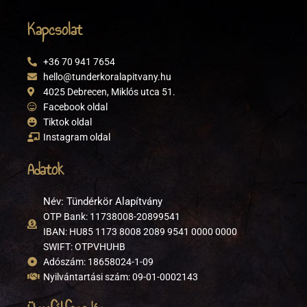
Kapcsolat
+36 70 941 7654
hello@tunderkoralapitvany.hu
4025 Debrecen, Miklós utca 51.
Facebook oldal
Tiktok oldal
Instagram oldal
Adatok
Név: Tündérkör Alapítvány
OTP Bank: 11738008-20899541
IBAN: HU85 1173 8008 2089 9541 0000 0000
SWIFT: OTPVHUHB
Adószám: 18658024-1-09
Nyilvántartási szám: 09-01-0002143