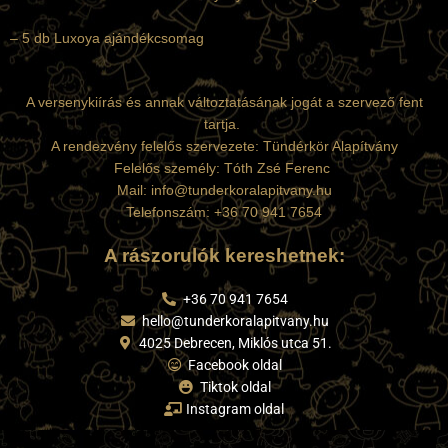
– 5 db Luxoya ajándékcsomag
A versenykiírás és annak változtatásának jogát a szervező fent
tartja.
A rendezvény felelős szervezete: Tündérkör Alapítvány
Felelős személy: Tóth Zsé Ferenc
Mail: info@tunderkoralapitvany.hu
Telefonszám: +36 70 941 7654
A rászorulók kereshetnek:
+36 70 941 7654
hello@tunderkoralapitvany.hu
4025 Debrecen, Miklós utca 51.
Facebook oldal
Tiktok oldal
Instagram oldal