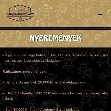
Skip
Main
to
content
Men
– Egy 2026-os, egy hetes, 2 fős, repülős, egyiptomi, all inclusive
nyaralás egy 5 csillagos szállodában.
Rajtszámos nyeremények:
– Szmöre Burger 5 db 20.000 Ft. értékű ételutalvány
– DVSC Schaeffler 2024/2025-ös szurkolói mezt a csapat által
aláírva
– 5 db 10.000 Ft értékű Academy Gyros utalvány