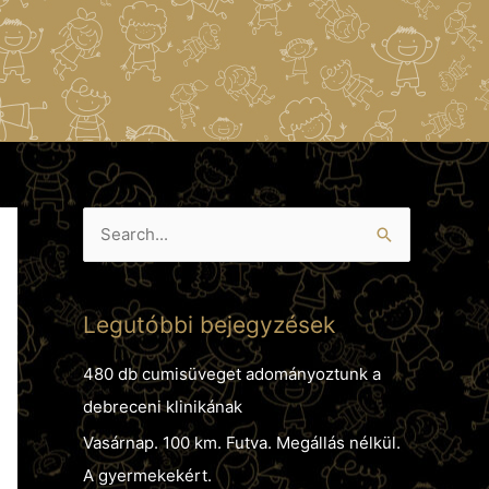
S
e
a
Legutóbbi bejegyzések
r
c
480 db cumisüveget adományoztunk a
h
debreceni klinikának
f
Vasárnap. 100 km. Futva. Megállás nélkül.
o
A gyermekekért.