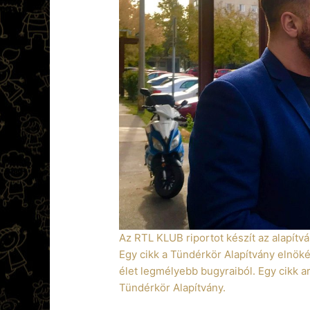
Az RTL KLUB riportot készít az alapítvá
Egy cikk a Tündérkör Alapítvány elnökér
élet legmélyebb bugyraiból. Egy cikk 
Tündérkör Alapítvány.