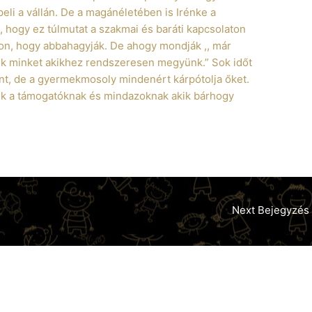
li a vállán. De a magánéletében is Irénke a
 hogy ez túlmutat a szakmai és baráti kapcsolaton
zon, hogy abbahagyják. De ahogy mondják ,, már
ek minket akikhez rendszeresen megyünk.” Sok időt
nt, de a gyermekmosoly mindenért kárpótolja őket.
k a támogatóknak és mindazoknak akik bárhogy
Next Bejegyzés