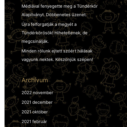
r
Médiával fenyegette meg a Tündérkör
:
Alapítványt. Döbbenetes üzenet.
Újra felforgatják a megyét a
Tündérkörösök! Hihetetlenek, de
megcsinálják.
Minden rólunk ejtett szóért hálásak
vagyunk nektek. Köszönjük szépen!
Archívum
2022 november
2021 december
2021 október
2021 február