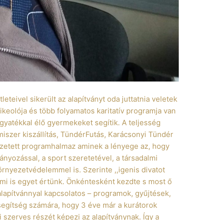
eteivel sikerült az alapítványt oda juttatnia veletek
ikeolója és több folyamatos karitatív programja van
gyatékkal élő gyermekeket segítik. A teljesség
miszer kiszállítás, TündérFutás, Karácsonyi Tündér
szetett programhalmaz aminek a lényege az, hogy
nyozással, a sport szeretetével, a társadalmi
örnyezetvédelemmel is. Szerinte ,,igenis divatot
 mi is egyet értünk. Önkéntesként kezdte s most ő
alapítvánnyal kapcsolatos – programok, gyűjtések,
s segítség számára, hogy 3 éve már a kurátorok
i szerves részét képezi az alapítványnak. Így a