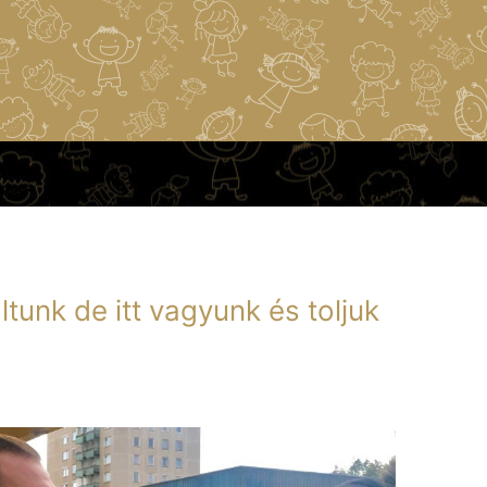
ltunk de itt vagyunk és toljuk