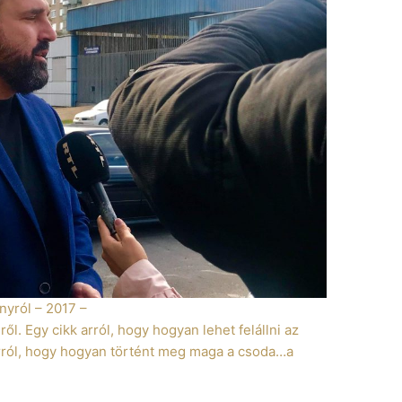
nyról – 2017 –
ől. Egy cikk arról, hogy hogyan lehet felállni az
arról, hogy hogyan történt meg maga a csoda…a