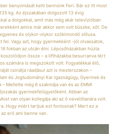
ber benyomását kelti bennünk Feri. Bár ez itt most
135 kg. Az éjszakában dolgozott 13 évig
kal a dolgokkal, amit más még akár televízióban
gyerekként amire már akkor sem volt büszke, sőt. De
 egyenes és olykor-olykor szókimondó stílusa.
 fel. Vagy azt, hogy gyermekként -jól olvassátok,
16 fokban az utcán élni. Lépcsőházakban húzta
 koszolódjon össze – a liftházakba besurranva tért
s számára is megszokott volt. Fogyatékkal élő,
áját csinálja ráadásul azt is mesterszakon –
Állam és Jogtudományi Kar Igazságügy, Gyermek és
 – Mellette még 6 szakmája van és az EMMI
 éjszakás gyermekfelügyelőként. Abban az
Most van olyan kollegája aki az ő nevelőtanára volt.
ra. Hogy miért tartjuk ezt fontosnak? Mert ez a
 az erő ami benne van.