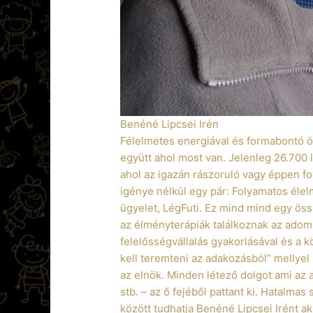
Benéné Lipcsei Irén
Félelmetes energiával és formabontó ötl
együtt ahol most van. Jelenleg 26.700 l
ahol az igazán rászoruló vagy éppen fo
igénye nélkül egy pár: Folyamatos élel
ügyelet, LégFuti. Ez mind mind egy ös
az élményterápiák találkoznak az adomá
felelősségvállalás gyakorlásával és a k
kell teremteni az adakozásból” mellyel
az elnök. Minden létező dolgot ami az 
stb. – az ő fejéből pattant ki. Hatalma
között tudhatja Benéné Lipcsei Irént ak