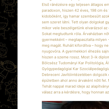
Első ránézésre egy teljesen átlagos em
paradoxon, hiszen 42 éves, 198 cm és 
kidobóként, igy hamar szembesült azok
sem szeret látni. Tett olyan dolgokat 
mikor vele beszélgetünk elvarázsol az
Sokat megtudtunk róla. Árvaházban nőtt
gyermekként – megtapasztalta milyen -
meg magát. Ruháit kifordítva – hogy ne
nyugovóra. A gyermekkori éhezés sajno
hiszen a szeme rossz. Most 3-ik diplom
Bölcsész Tudományi Kar Politológia, 
Gyógypedagógiai Kar Szociálpedagógia
Debreceni Javítóintézetében dolgozik
épületben ahol anno árvaként nőtt fel. 
Tehát nappal marad ideje az alapítvány
válasz arra a kérdésre, hogy honnan az