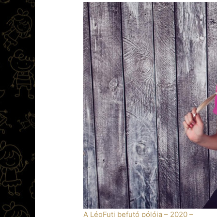
A LégFuti befutó pólója – 2020 –