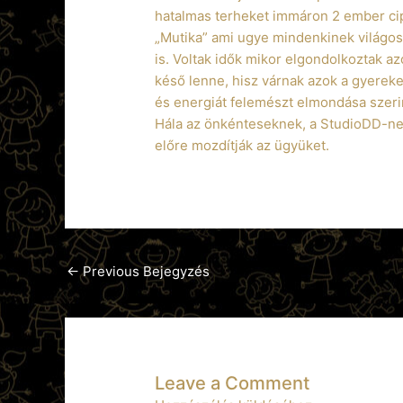
hatalmas terheket immáron 2 ember cipe
„Mutika” ami ugye mindenkinek világos,
is. Voltak idők mikor elgondolkoztak a
késő lenne, hisz várnak azok a gyerek
és energiát felemészt elmondása szeri
Hála az önkénteseknek, a StudioDD-ne
előre mozdítják az ügyüket.
←
Previous Bejegyzés
Leave a Comment