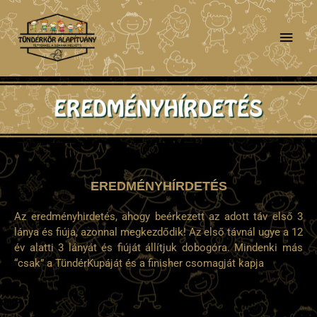
Skip
Main
to
content
Men
EREDMÉNYHÍRDETÉS
Az eredményhirdetés, ahogy beérkezett az adott táv első 3
lánya és fiúja, azonnal megkezdődik! Az első távnál ugye a 12
év alatti 3 lányát és fiúját állítjuk dobogóra. Mindenki más
“csak” a TündérKupáját és a finisher csomagját kapja