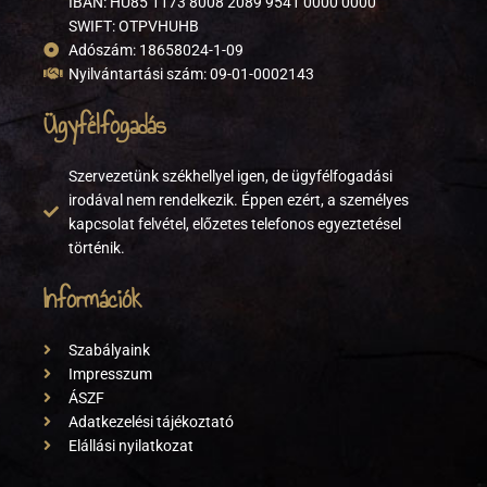
IBAN: HU85 1173 8008 2089 9541 0000 0000
SWIFT: OTPVHUHB
Adószám: 18658024-1-09
Nyilvántartási szám: 09-01-0002143
Ügyfélfogadás
Szervezetünk székhellyel igen, de ügyfélfogadási
irodával nem rendelkezik. Éppen ezért, a személyes
kapcsolat felvétel, előzetes telefonos egyeztetésel
történik.
Információk
Szabályaink
Impresszum
ÁSZF
Adatkezelési tájékoztató
Elállási nyilatkozat