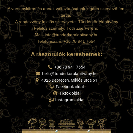
A versenykiírás és annak változtatásának jogát a szervező fent
tartja.
A rendezvény felelős szervezete: Tündérkör Alapítvány
Felelős személy: Tóth Zsé Ferenc
Mail: info@tunderkoralapitvany.hu
Telefonszám: +36 70 941 7654
A rászorulók kereshetnek:
+36 70 941 7654
hello@tunderkoralapitvany.hu
4025 Debrecen, Miklós utca 51.
Facebook oldal
Tiktok oldal
Instagram oldal