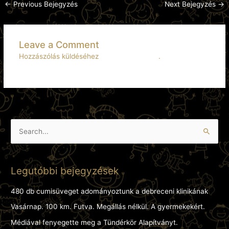
←
Previous Bejegyzés
Next Bejegyzés
→
Leave a Comment
Hozzászólás küldéséhez
be kell jelentkezni
.
S
e
a
Legutóbbi bejegyzések
r
c
480 db cumisüveget adományoztunk a debreceni klinikának
h
Vasárnap. 100 km. Futva. Megállás nélkül. A gyermekekért.
f
Médiával fenyegette meg a Tündérkör Alapítványt.