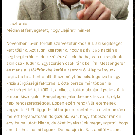
Illusztráció
Médiával fenyegetett, hogy „lejárat” minket.
November 15-én fordult szervezetünkhöz B.I. aki segítséget
kért tőlünk. Azt tudni kell rólunk, hogy az év 365 napján a
segítségkérők rendelkezésére állunk, ha baj van mi segítünk
akin csak tudunk. Egyszerűen csak ránk kell írni Messengeren
és máris a látókörünkbe kerül a rászoruló. Alapítványunk
regisztrálta a fent említett személyt és bekategorizálta egy
krízis sűrgősségi faktorba. Előtte persze már többen is
segítséget kértek tőlünk, amiket a faktor alapján igyekeztünk
sorban kiszolgálni. Rengetegen jelentkeznek hozzánk, olykor
napi rendszerességgel. Éppen ezért rendkívül leterheltek
vagyunk. Ettől függetlenül tartjuk a frontot és a civil munkánk
mellett folyamatosan dolgozunk. Van, hogy többször ránk ír
egy bajba jutott kliens, de őket igyekszünk megnyugtatni, hogy
amint lehet menni fogunk. De ma újra írt B. I. amitől viszont