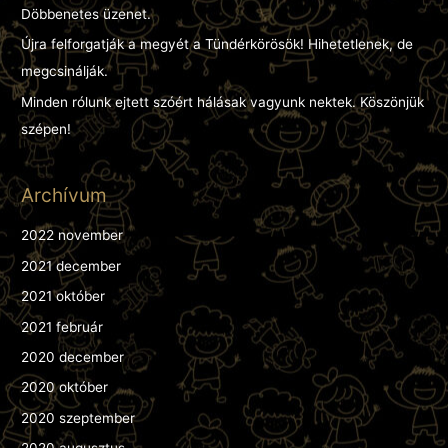
o
Döbbenetes üzenet.
r
Újra felforgatják a megyét a Tündérkörösök! Hihetetlenek, de
:
megcsinálják.
Minden rólunk ejtett szóért hálásak vagyunk nektek. Köszönjük
szépen!
Archívum
2022 november
2021 december
2021 október
2021 február
2020 december
2020 október
2020 szeptember