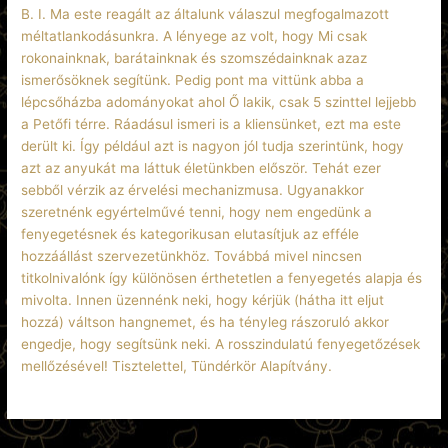
B. I. Ma este reagált az általunk válaszul megfogalmazott
méltatlankodásunkra. A lényege az volt, hogy Mi csak
rokonainknak, barátainknak és szomszédainknak azaz
ismerősöknek segítünk. Pedig pont ma vittünk abba a
lépcsőházba adományokat ahol Ő lakik, csak 5 szinttel lejjebb
a Petőfi térre. Ráadásul ismeri is a kliensünket, ezt ma este
derült ki. Így például azt is nagyon jól tudja szerintünk, hogy
azt az anyukát ma láttuk életünkben először. Tehát ezer
sebből vérzik az érvelési mechanizmusa. Ugyanakkor
szeretnénk egyértelművé tenni, hogy nem engedünk a
fenyegetésnek és kategorikusan elutasítjuk az efféle
hozzáállást szervezetünkhöz. Továbbá mivel nincsen
titkolnivalónk így különösen érthetetlen a fenyegetés alapja és
mivolta. Innen üzennénk neki, hogy kérjük (hátha itt eljut
hozzá) váltson hangnemet, és ha tényleg rászoruló akkor
engedje, hogy segítsünk neki. A rosszindulatú fenyegetőzések
mellőzésével! Tisztelettel, Tündérkör Alapítvány.